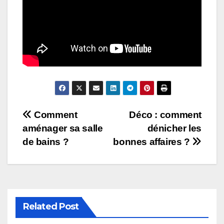
Navigation
Comment
Déco : comment
aménager sa salle
dénicher les
de
de bains ?
bonnes affaires ?
l’article
Related Post