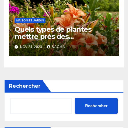
MAISON ET JARDIN
Quels types de plantes
mettre près des
canalisations ?
NOV 24, 2023
SACHA
Rechercher
Rechercher