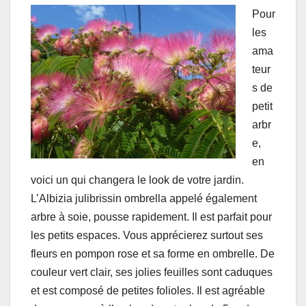
Pour
les
ama
teur
s de
petit
arbr
e,
en
voici un qui changera le look de votre jardin.
L’Albizia julibrissin ombrella appelé également
arbre à soie, pousse rapidement. Il est parfait pour
les petits espaces. Vous apprécierez surtout ses
fleurs en pompon rose et sa forme en ombrelle. De
couleur vert clair, ses jolies feuilles sont caduques
et est composé de petites folioles. Il est agréable